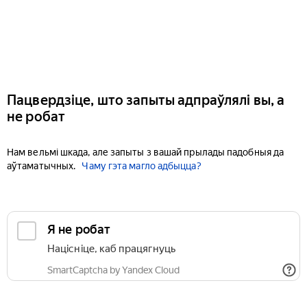
Пацвердзіце, што запыты адпраўлялі вы, а
не робат
Нам вельмі шкада, але запыты з вашай прылады падобныя да
аўтаматычных.
Чаму гэта магло адбыцца?
Я не робат
Націсніце, каб працягнуць
SmartCaptcha by Yandex Cloud