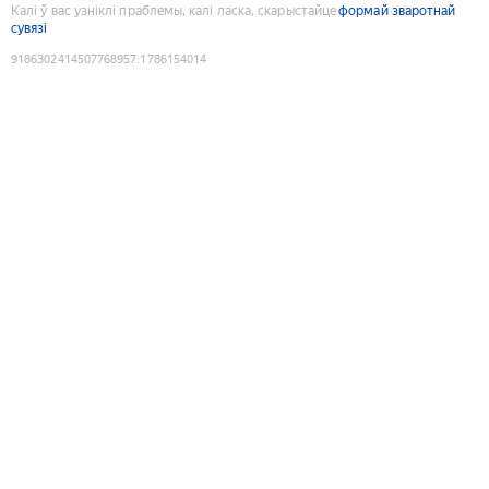
Калі ў вас узніклі праблемы, калі ласка, скарыстайце
формай зваротнай
сувязі
9186302414507768957
:
1786154014