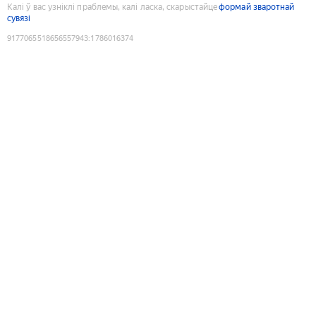
Калі ў вас узніклі праблемы, калі ласка, скарыстайце
формай зваротнай
сувязі
9177065518656557943
:
1786016374