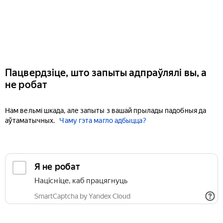
Пацвердзіце, што запыты адпраўлялі вы, а
не робат
Нам вельмі шкада, але запыты з вашай прылады падобныя да
аўтаматычных.
Чаму гэта магло адбыцца?
Я не робат
Націсніце, каб працягнуць
SmartCaptcha by Yandex Cloud