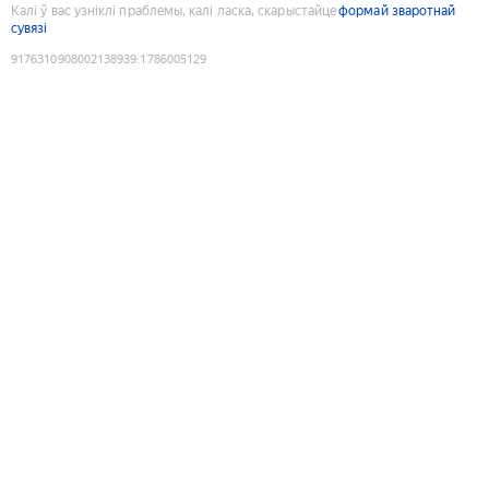
Калі ў вас узніклі праблемы, калі ласка, скарыстайце
формай зваротнай
сувязі
9176310908002138939
:
1786005129