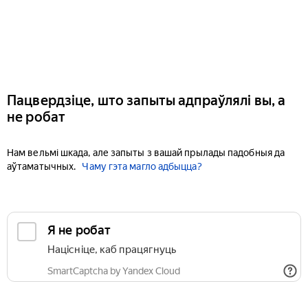
Пацвердзіце, што запыты адпраўлялі вы, а
не робат
Нам вельмі шкада, але запыты з вашай прылады падобныя да
аўтаматычных.
Чаму гэта магло адбыцца?
Я не робат
Націсніце, каб працягнуць
SmartCaptcha by Yandex Cloud