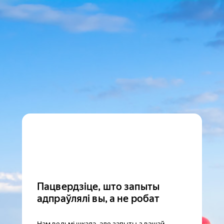
Пацвердзіце, што запыты
адпраўлялі вы, а не робат