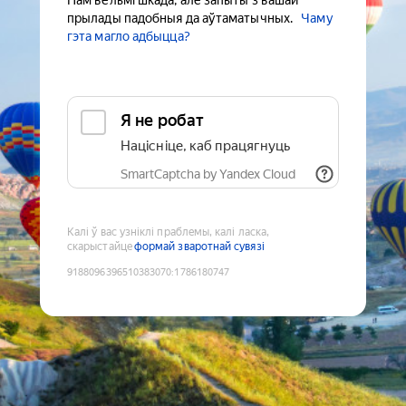
Нам вельмі шкада, але запыты з вашай
прылады падобныя да аўтаматычных.
Чаму
гэта магло адбыцца?
Я не робат
Націсніце, каб працягнуць
SmartCaptcha by Yandex Cloud
Калі ў вас узніклі праблемы, калі ласка,
скарыстайце
формай зваротнай сувязі
9188096396510383070
:
1786180747