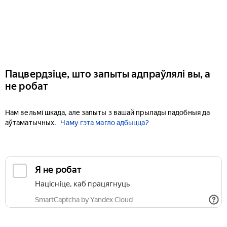
Пацвердзіце, што запыты адпраўлялі вы, а
не робат
Нам вельмі шкада, але запыты з вашай прылады падобныя да
аўтаматычных.
Чаму гэта магло адбыцца?
Я не робат
Націсніце, каб працягнуць
SmartCaptcha by Yandex Cloud