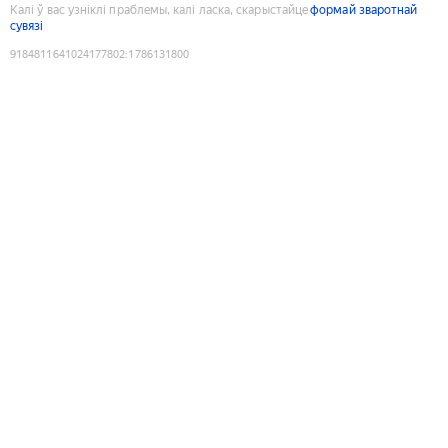
Калі ў вас узніклі праблемы, калі ласка, скарыстайце
формай зваротнай
сувязі
9184811641024177802
:
1786131800