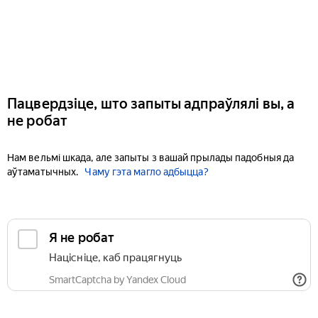
Пацвердзіце, што запыты адпраўлялі вы, а
не робат
Нам вельмі шкада, але запыты з вашай прылады падобныя да
аўтаматычных.
Чаму гэта магло адбыцца?
Я не робат
Націсніце, каб працягнуць
SmartCaptcha by Yandex Cloud