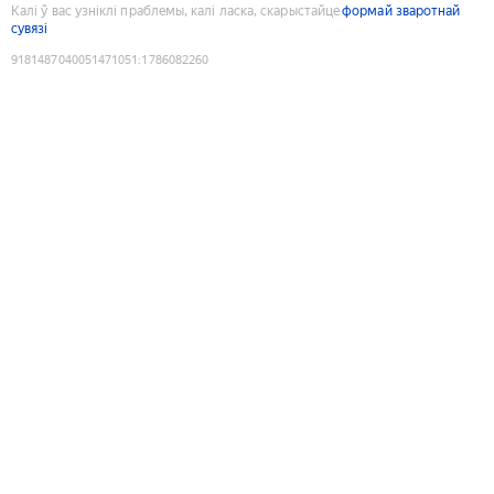
Калі ў вас узніклі праблемы, калі ласка, скарыстайце
формай зваротнай
сувязі
9181487040051471051
:
1786082260