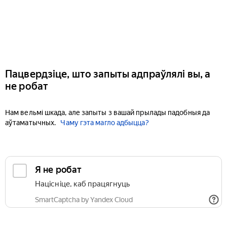
Пацвердзіце, што запыты адпраўлялі вы, а
не робат
Нам вельмі шкада, але запыты з вашай прылады падобныя да
аўтаматычных.
Чаму гэта магло адбыцца?
Я не робат
Націсніце, каб працягнуць
SmartCaptcha by Yandex Cloud