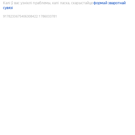
Калі ў вас узніклі праблемы, калі ласка, скарыстайце
формай зваротнай
сувязі
9178233675406308422
:
1786033781