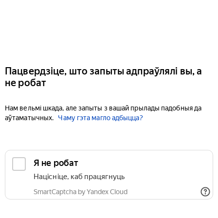
Пацвердзіце, што запыты адпраўлялі вы, а
не робат
Нам вельмі шкада, але запыты з вашай прылады падобныя да
аўтаматычных.
Чаму гэта магло адбыцца?
Я не робат
Націсніце, каб працягнуць
SmartCaptcha by Yandex Cloud