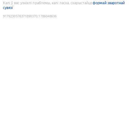
Калі ў вас узніклі праблемы, калі ласка, скарыстайце
формай зваротнай
сувязі
9179230576371890370
:
1786048636