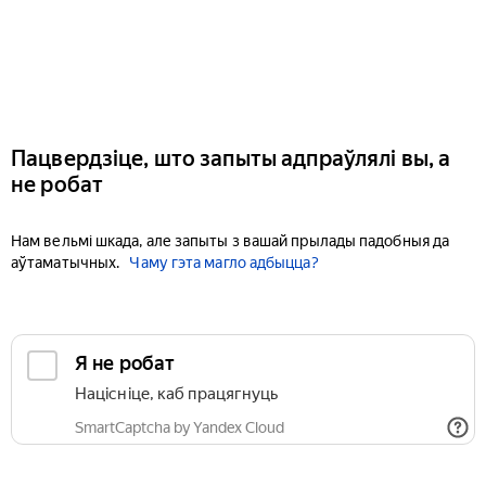
Пацвердзіце, што запыты адпраўлялі вы, а
не робат
Нам вельмі шкада, але запыты з вашай прылады падобныя да
аўтаматычных.
Чаму гэта магло адбыцца?
Я не робат
Націсніце, каб працягнуць
SmartCaptcha by Yandex Cloud