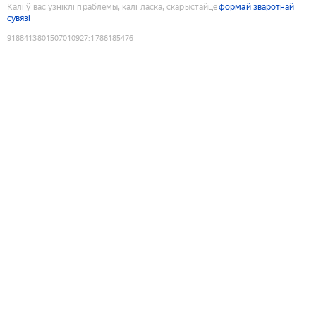
Калі ў вас узніклі праблемы, калі ласка, скарыстайце
формай зваротнай
сувязі
9188413801507010927
:
1786185476