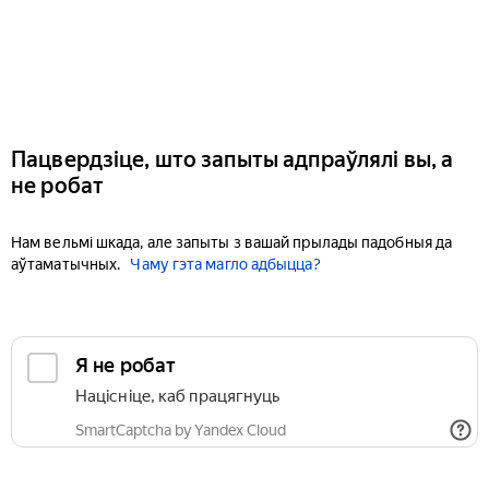
Пацвердзіце, што запыты адпраўлялі вы, а
не робат
Нам вельмі шкада, але запыты з вашай прылады падобныя да
аўтаматычных.
Чаму гэта магло адбыцца?
Я не робат
Націсніце, каб працягнуць
SmartCaptcha by Yandex Cloud