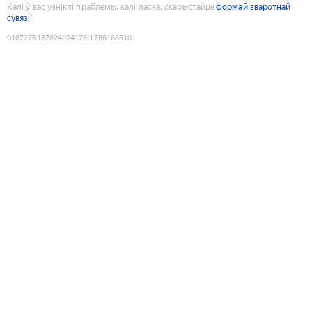
Калі ў вас узніклі праблемы, калі ласка, скарыстайце
формай зваротнай
сувязі
9187275187824024176
:
1786168510