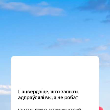
Пацвердзіце, што запыты
адпраўлялі вы, а не робат