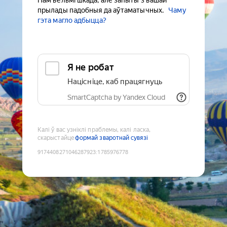
Нам вельмі шкада, але запыты з вашай
прылады падобныя да аўтаматычных.
Чаму
гэта магло адбыцца?
Я не робат
Націсніце, каб працягнуць
SmartCaptcha by Yandex Cloud
Калі ў вас узніклі праблемы, калі ласка,
скарыстайце
формай зваротнай сувязі
9174408271046287923
:
1785976778