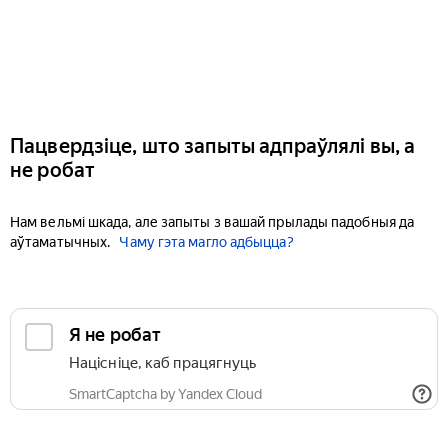
Пацвердзіце, што запыты адпраўлялі вы, а
не робат
Нам вельмі шкада, але запыты з вашай прылады падобныя да
аўтаматычных.
Чаму гэта магло адбыцца?
Я не робат
Націсніце, каб працягнуць
SmartCaptcha by Yandex Cloud