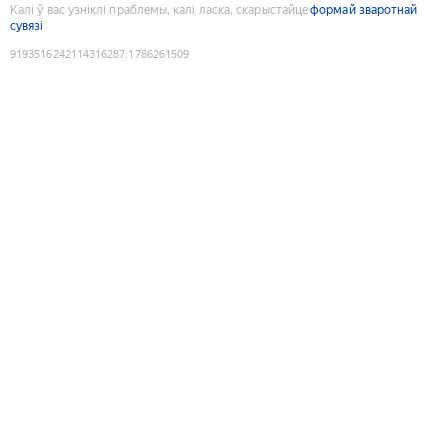
Калі ў вас узніклі праблемы, калі ласка, скарыстайце
формай зваротнай
сувязі
9193516242114316287
:
1786261509