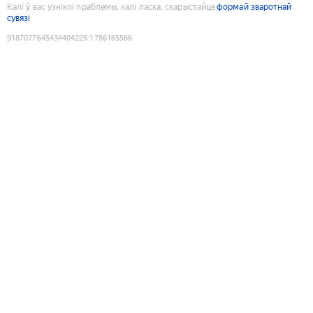
Калі ў вас узніклі праблемы, калі ласка, скарыстайце
формай зваротнай
сувязі
9187077645434404225
:
1786165566