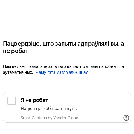
Пацвердзіце, што запыты адпраўлялі вы, а
не робат
Нам вельмі шкада, але запыты з вашай прылады падобныя да
аўтаматычных.
Чаму гэта магло адбыцца?
Я не робат
Націсніце, каб працягнуць
SmartCaptcha by Yandex Cloud