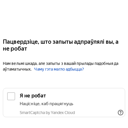
Пацвердзіце, што запыты адпраўлялі вы, а
не робат
Нам вельмі шкада, але запыты з вашай прылады падобныя да
аўтаматычных.
Чаму гэта магло адбыцца?
Я не робат
Націсніце, каб працягнуць
SmartCaptcha by Yandex Cloud