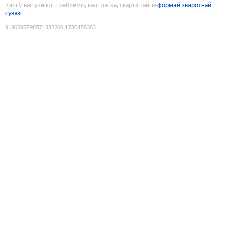
Калі ў вас узніклі праблемы, калі ласка, скарыстайце
формай зваротнай
сувязі
9186595598571332260
:
1786158383