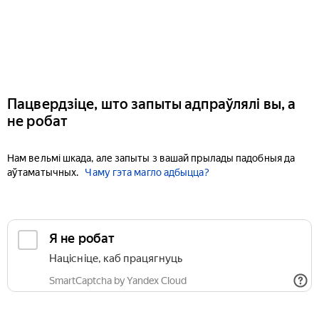
Пацвердзіце, што запыты адпраўлялі вы, а
не робат
Нам вельмі шкада, але запыты з вашай прылады падобныя да
аўтаматычных.
Чаму гэта магло адбыцца?
Я не робат
Націсніце, каб працягнуць
SmartCaptcha by Yandex Cloud