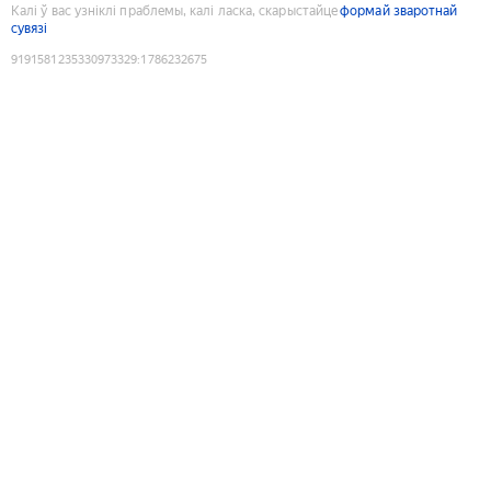
Калі ў вас узніклі праблемы, калі ласка, скарыстайце
формай зваротнай
сувязі
9191581235330973329
:
1786232675