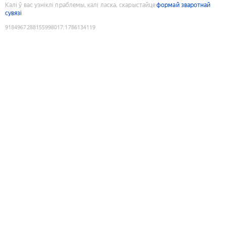
Калі ў вас узніклі праблемы, калі ласка, скарыстайце
формай зваротнай
сувязі
9184967288155998017
:
1786134119