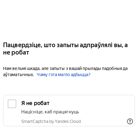
Пацвердзіце, што запыты адпраўлялі вы, а
не робат
Нам вельмі шкада, але запыты з вашай прылады падобныя да
аўтаматычных.
Чаму гэта магло адбыцца?
Я не робат
Націсніце, каб працягнуць
SmartCaptcha by Yandex Cloud