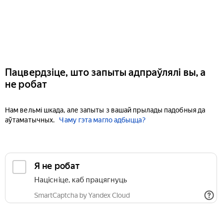
Пацвердзіце, што запыты адпраўлялі вы, а
не робат
Нам вельмі шкада, але запыты з вашай прылады падобныя да
аўтаматычных.
Чаму гэта магло адбыцца?
Я не робат
Націсніце, каб працягнуць
SmartCaptcha by Yandex Cloud