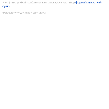
Калі ў вас узніклі праблемы, калі ласка, скарыстайце
формай зваротнай
сувязі
9187378928264610092
:
1786170056