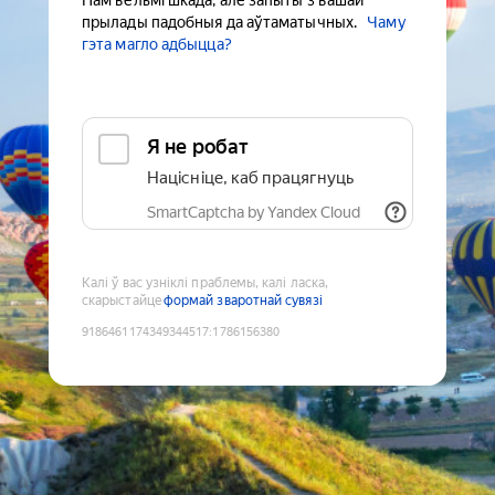
Нам вельмі шкада, але запыты з вашай
прылады падобныя да аўтаматычных.
Чаму
гэта магло адбыцца?
Я не робат
Націсніце, каб працягнуць
SmartCaptcha by Yandex Cloud
Калі ў вас узніклі праблемы, калі ласка,
скарыстайце
формай зваротнай сувязі
9186461174349344517
:
1786156380