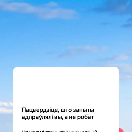
Пацвердзіце, што запыты
адпраўлялі вы, а не робат