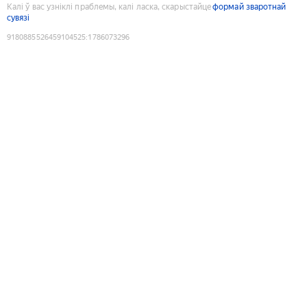
Калі ў вас узніклі праблемы, калі ласка, скарыстайце
формай зваротнай
сувязі
9180885526459104525
:
1786073296