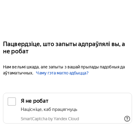
Пацвердзіце, што запыты адпраўлялі вы, а
не робат
Нам вельмі шкада, але запыты з вашай прылады падобныя да
аўтаматычных.
Чаму гэта магло адбыцца?
Я не робат
Націсніце, каб працягнуць
SmartCaptcha by Yandex Cloud