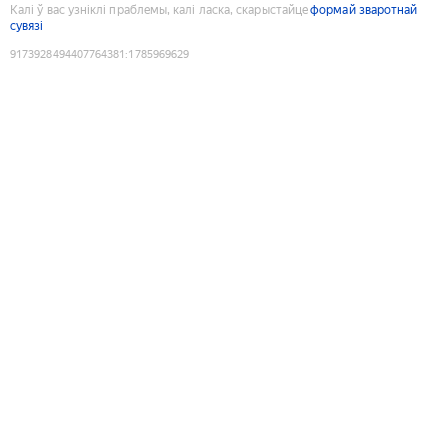
Калі ў вас узніклі праблемы, калі ласка, скарыстайце
формай зваротнай
сувязі
9173928494407764381
:
1785969629