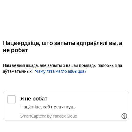
Пацвердзіце, што запыты адпраўлялі вы, а
не робат
Нам вельмі шкада, але запыты з вашай прылады падобныя да
аўтаматычных.
Чаму гэта магло адбыцца?
Я не робат
Націсніце, каб працягнуць
SmartCaptcha by Yandex Cloud