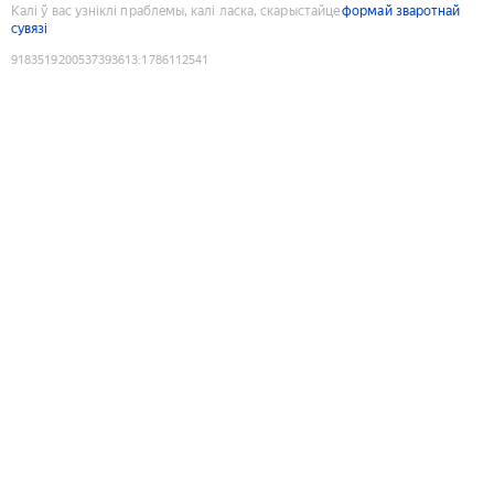
Калі ў вас узніклі праблемы, калі ласка, скарыстайце
формай зваротнай
сувязі
9183519200537393613
:
1786112541