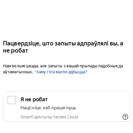
Пацвердзіце, што запыты адпраўлялі вы, а
не робат
Нам вельмі шкада, але запыты з вашай прылады падобныя да
аўтаматычных.
Чаму гэта магло адбыцца?
Я не робат
Націсніце, каб працягнуць
SmartCaptcha by Yandex Cloud