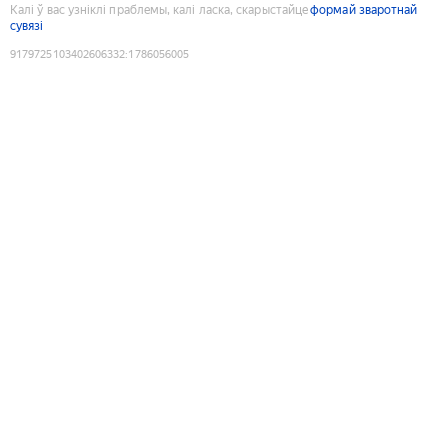
Калі ў вас узніклі праблемы, калі ласка, скарыстайце
формай зваротнай
сувязі
9179725103402606332
:
1786056005