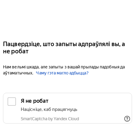
Пацвердзіце, што запыты адпраўлялі вы, а
не робат
Нам вельмі шкада, але запыты з вашай прылады падобныя да
аўтаматычных.
Чаму гэта магло адбыцца?
Я не робат
Націсніце, каб працягнуць
SmartCaptcha by Yandex Cloud