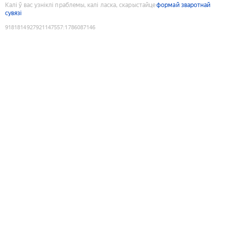
Калі ў вас узніклі праблемы, калі ласка, скарыстайце
формай зваротнай
сувязі
9181814927921147557
:
1786087146