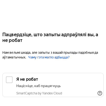
Пацвердзіце, што запыты адпраўлялі вы, а
не робат
Нам вельмі шкада, але запыты з вашай прылады падобныя да
аўтаматычных.
Чаму гэта магло адбыцца?
Я не робат
Націсніце, каб працягнуць
SmartCaptcha by Yandex Cloud