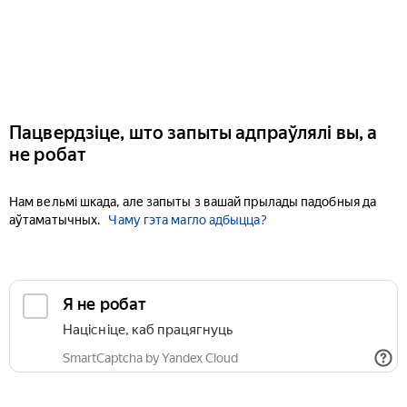
Пацвердзіце, што запыты адпраўлялі вы, а
не робат
Нам вельмі шкада, але запыты з вашай прылады падобныя да
аўтаматычных.
Чаму гэта магло адбыцца?
Я не робат
Націсніце, каб працягнуць
SmartCaptcha by Yandex Cloud