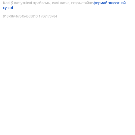
Калі ў вас узніклі праблемы, калі ласка, скарыстайце
формай зваротнай
сувязі
9187964678454533813
:
1786178784