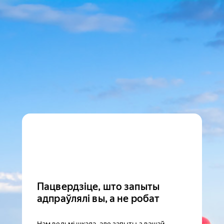
Пацвердзіце, што запыты
адпраўлялі вы, а не робат