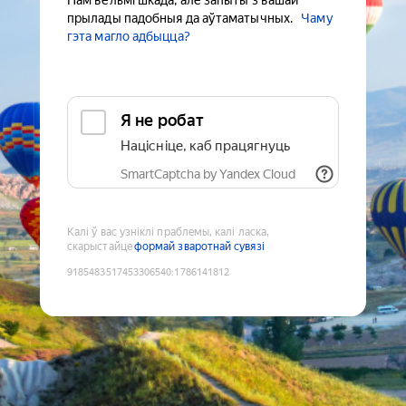
Нам вельмі шкада, але запыты з вашай
прылады падобныя да аўтаматычных.
Чаму
гэта магло адбыцца?
Я не робат
Націсніце, каб працягнуць
SmartCaptcha by Yandex Cloud
Калі ў вас узніклі праблемы, калі ласка,
скарыстайце
формай зваротнай сувязі
9185483517453306540
:
1786141812