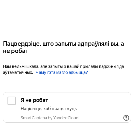
Пацвердзіце, што запыты адпраўлялі вы, а
не робат
Нам вельмі шкада, але запыты з вашай прылады падобныя да
аўтаматычных.
Чаму гэта магло адбыцца?
Я не робат
Націсніце, каб працягнуць
SmartCaptcha by Yandex Cloud