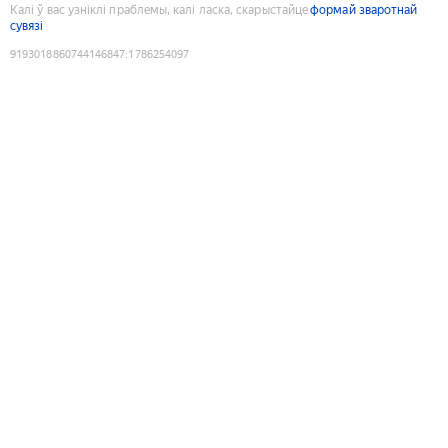
Калі ў вас узніклі праблемы, калі ласка, скарыстайце
формай зваротнай
сувязі
9193018860744146847
:
1786254097