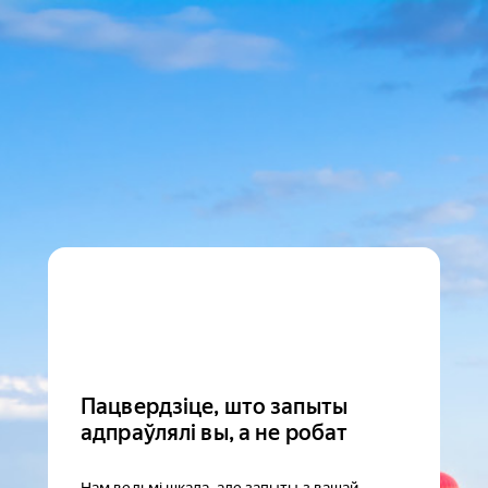
Пацвердзіце, што запыты
адпраўлялі вы, а не робат