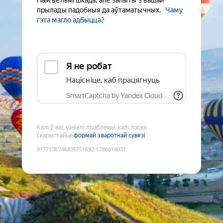
Нам вельмі шкада, але запыты з вашай
прылады падобныя да аўтаматычных.
Чаму
гэта магло адбыцца?
Я не робат
Націсніце, каб працягнуць
SmartCaptcha by Yandex Cloud
Калі ў вас узніклі праблемы, калі ласка,
скарыстайце
формай зваротнай сувязі
9177176746835751692
:
1786018031