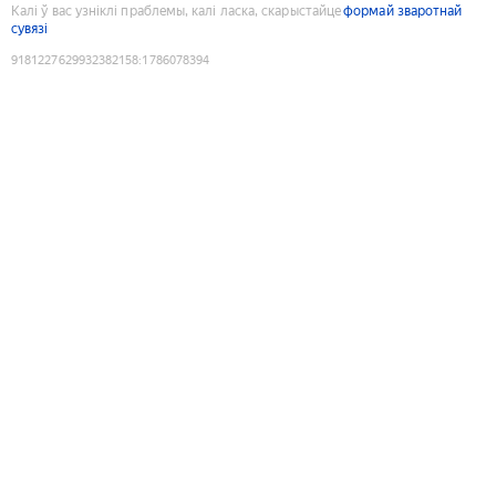
Калі ў вас узніклі праблемы, калі ласка, скарыстайце
формай зваротнай
сувязі
9181227629932382158
:
1786078394