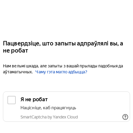
Пацвердзіце, што запыты адпраўлялі вы, а
не робат
Нам вельмі шкада, але запыты з вашай прылады падобныя да
аўтаматычных.
Чаму гэта магло адбыцца?
Я не робат
Націсніце, каб працягнуць
SmartCaptcha by Yandex Cloud