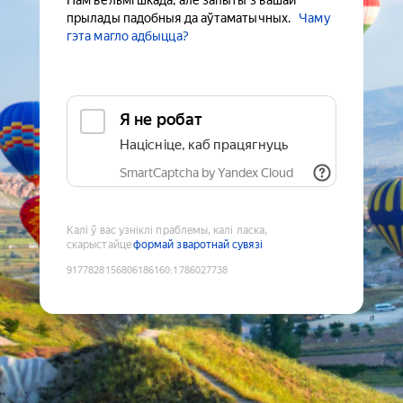
Нам вельмі шкада, але запыты з вашай
прылады падобныя да аўтаматычных.
Чаму
гэта магло адбыцца?
Я не робат
Націсніце, каб працягнуць
SmartCaptcha by Yandex Cloud
Калі ў вас узніклі праблемы, калі ласка,
скарыстайце
формай зваротнай сувязі
9177828156806186160
:
1786027738