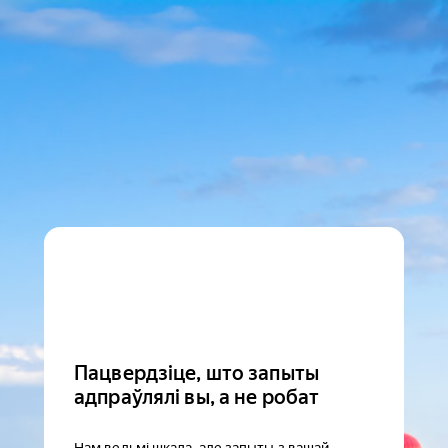
Пацвердзіце, што запыты
адпраўлялі вы, а не робат