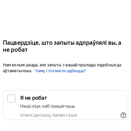
Пацвердзіце, што запыты адпраўлялі вы, а
не робат
Нам вельмі шкада, але запыты з вашай прылады падобныя да
аўтаматычных.
Чаму гэта магло адбыцца?
Я не робат
Націсніце, каб працягнуць
SmartCaptcha by Yandex Cloud