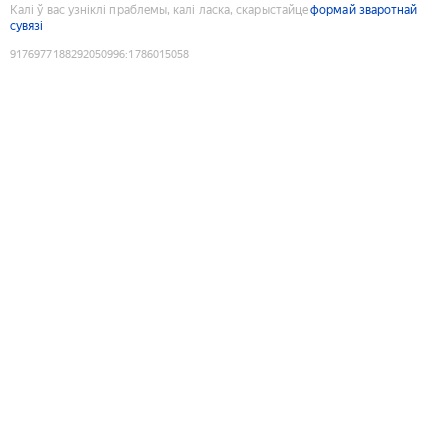
Калі ў вас узніклі праблемы, калі ласка, скарыстайце
формай зваротнай
сувязі
9176977188292050996
:
1786015058