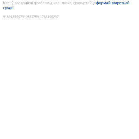
Калі ў вас узніклі праблемы, калі ласка, скарыстайце
формай зваротнай
сувязі
9189135907310834759
:
1786196237