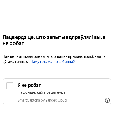
Пацвердзіце, што запыты адпраўлялі вы, а
не робат
Нам вельмі шкада, але запыты з вашай прылады падобныя да
аўтаматычных.
Чаму гэта магло адбыцца?
Я не робат
Націсніце, каб працягнуць
SmartCaptcha by Yandex Cloud