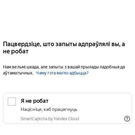
Пацвердзіце, што запыты адпраўлялі вы, а
не робат
Нам вельмі шкада, але запыты з вашай прылады падобныя да
аўтаматычных.
Чаму гэта магло адбыцца?
Я не робат
Націсніце, каб працягнуць
SmartCaptcha by Yandex Cloud