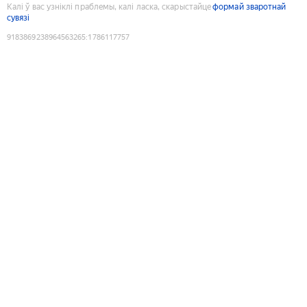
Калі ў вас узніклі праблемы, калі ласка, скарыстайце
формай зваротнай
сувязі
9183869238964563265
:
1786117757