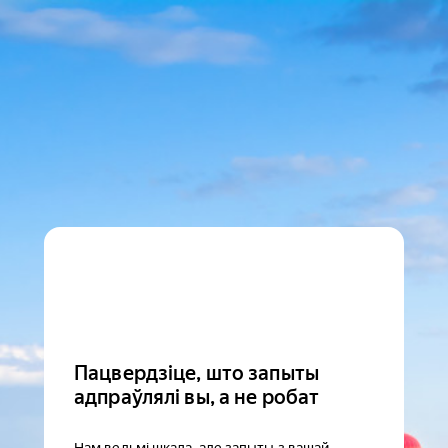
Пацвердзіце, што запыты
адпраўлялі вы, а не робат