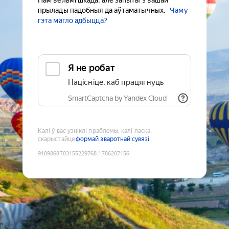
Нам вельмі шкада, але запыты з вашай
прылады падобныя да аўтаматычных.
Чаму
гэта магло адбыцца?
Я не робат
Націсніце, каб працягнуць
SmartCaptcha by Yandex Cloud
Калі ў вас узніклі праблемы, калі ласка,
скарыстайце
формай зваротнай сувязі
9189868703155229768
:
1786207156