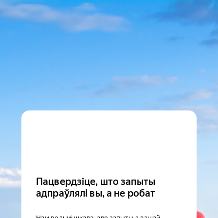
Пацвердзіце, што запыты
адпраўлялі вы, а не робат