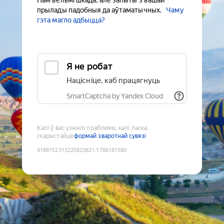
Нам вельмі шкада, але запыты з вашай
прылады падобныя да аўтаматычных.
Чаму
гэта магло адбыцца?
Я не робат
Націсніце, каб працягнуць
SmartCaptcha by Yandex Cloud
Калі ў вас узніклі праблемы, калі ласка,
скарыстайце
формай зваротнай сувязі
9188152313225823821
:
1786181580