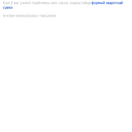
Калі ў вас узніклі праблемы, калі ласка, скарыстайце
формай зваротнай
сувязі
9197881590502582004
:
1786326558