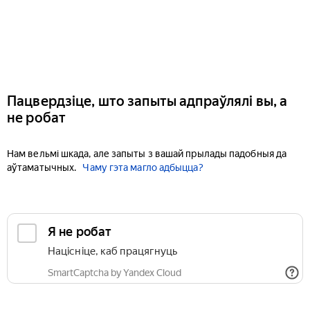
Пацвердзіце, што запыты адпраўлялі вы, а
не робат
Нам вельмі шкада, але запыты з вашай прылады падобныя да
аўтаматычных.
Чаму гэта магло адбыцца?
Я не робат
Націсніце, каб працягнуць
SmartCaptcha by Yandex Cloud