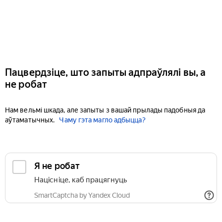
Пацвердзіце, што запыты адпраўлялі вы, а
не робат
Нам вельмі шкада, але запыты з вашай прылады падобныя да
аўтаматычных.
Чаму гэта магло адбыцца?
Я не робат
Націсніце, каб працягнуць
SmartCaptcha by Yandex Cloud