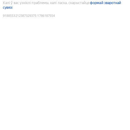
Калі ў вас узніклі праблемы, калі ласка, скарыстайце
формай зваротнай
сувязі
9188553212387329375
:
1786187554