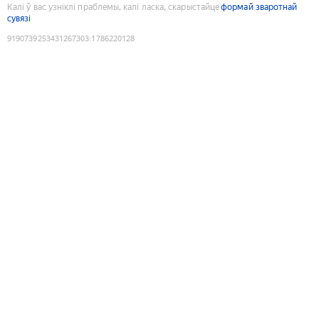
Калі ў вас узніклі праблемы, калі ласка, скарыстайце
формай зваротнай
сувязі
9190739253431267303
:
1786220128