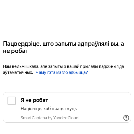
Пацвердзіце, што запыты адпраўлялі вы, а
не робат
Нам вельмі шкада, але запыты з вашай прылады падобныя да
аўтаматычных.
Чаму гэта магло адбыцца?
Я не робат
Націсніце, каб працягнуць
SmartCaptcha by Yandex Cloud