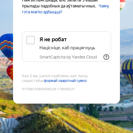
Нам вельмі шкада, але запыты з вашай
прылады падобныя да аўтаматычных.
Чаму
гэта магло адбыцца?
Я не робат
Націсніце, каб працягнуць
SmartCaptcha by Yandex Cloud
Калі ў вас узніклі праблемы, калі ласка,
скарыстайце
формай зваротнай сувязі
9175981508304586238
:
1786000221