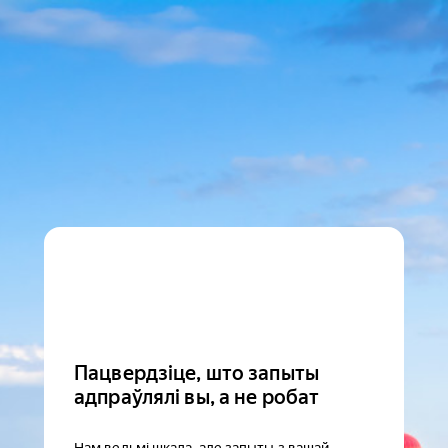
Пацвердзіце, што запыты
адпраўлялі вы, а не робат