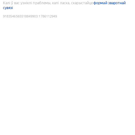
Калі ў вас узніклі праблемы, калі ласка, скарыстайце
формай зваротнай
сувязі
9183546565518849903
:
1786112949