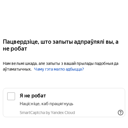
Пацвердзіце, што запыты адпраўлялі вы, а
не робат
Нам вельмі шкада, але запыты з вашай прылады падобныя да
аўтаматычных.
Чаму гэта магло адбыцца?
Я не робат
Націсніце, каб працягнуць
SmartCaptcha by Yandex Cloud