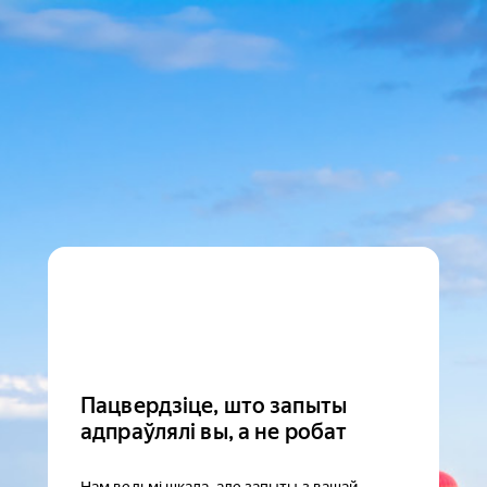
Пацвердзіце, што запыты
адпраўлялі вы, а не робат