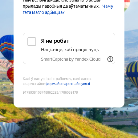
Нам вельмі шкада, але запыты з вашай
прылады падобныя да аўтаматычных.
Чаму
гэта магло адбыцца?
Я не робат
Націсніце, каб працягнуць
SmartCaptcha by Yandex Cloud
Калі ў вас узніклі праблемы, калі ласка,
скарыстайце
формай зваротнай сувязі
9179938108748862293
:
1786059179