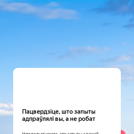
Пацвердзіце, што запыты
адпраўлялі вы, а не робат