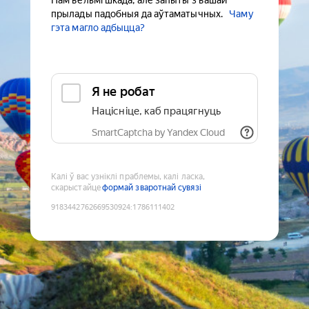
Нам вельмі шкада, але запыты з вашай
прылады падобныя да аўтаматычных.
Чаму
гэта магло адбыцца?
Я не робат
Націсніце, каб працягнуць
SmartCaptcha by Yandex Cloud
Калі ў вас узніклі праблемы, калі ласка,
скарыстайце
формай зваротнай сувязі
9183442762669530924
:
1786111402