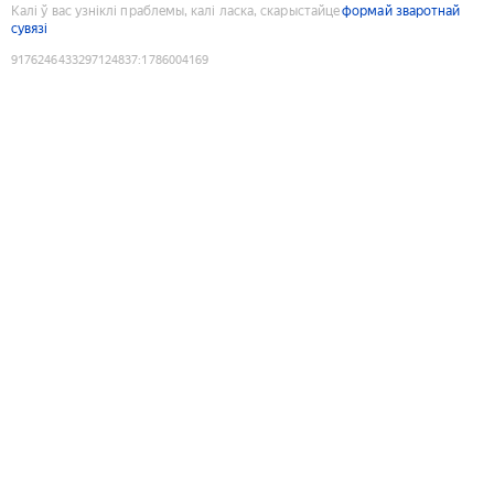
Калі ў вас узніклі праблемы, калі ласка, скарыстайце
формай зваротнай
сувязі
9176246433297124837
:
1786004169