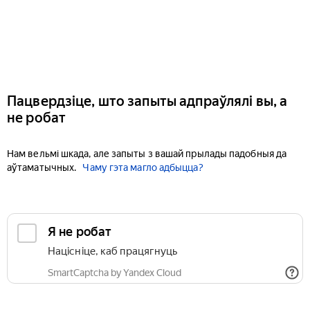
Пацвердзіце, што запыты адпраўлялі вы, а
не робат
Нам вельмі шкада, але запыты з вашай прылады падобныя да
аўтаматычных.
Чаму гэта магло адбыцца?
Я не робат
Націсніце, каб працягнуць
SmartCaptcha by Yandex Cloud