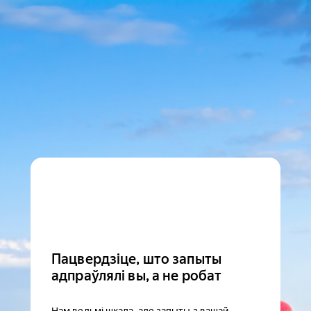
Пацвердзіце, што запыты
адпраўлялі вы, а не робат