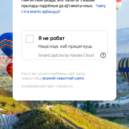
Нам вельмі шкада, але запыты з вашай
прылады падобныя да аўтаматычных.
Чаму
гэта магло адбыцца?
Я не робат
Націсніце, каб працягнуць
SmartCaptcha by Yandex Cloud
Калі ў вас узніклі праблемы, калі ласка,
скарыстайце
формай зваротнай сувязі
9193909690109713651
:
1786267372