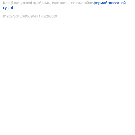
Калі ў вас узніклі праблемы, калі ласка, скарыстайце
формай зваротнай
сувязі
9193575345360652043
:
1786262389