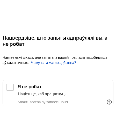
Пацвердзіце, што запыты адпраўлялі вы, а
не робат
Нам вельмі шкада, але запыты з вашай прылады падобныя да
аўтаматычных.
Чаму гэта магло адбыцца?
Я не робат
Націсніце, каб працягнуць
SmartCaptcha by Yandex Cloud