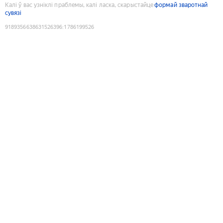
Калі ў вас узніклі праблемы, калі ласка, скарыстайце
формай зваротнай
сувязі
9189356638631526396
:
1786199526