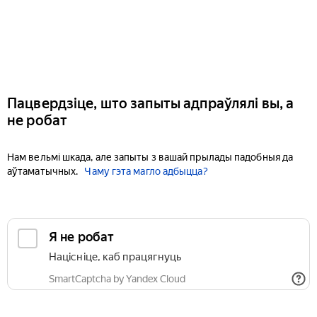
Пацвердзіце, што запыты адпраўлялі вы, а
не робат
Нам вельмі шкада, але запыты з вашай прылады падобныя да
аўтаматычных.
Чаму гэта магло адбыцца?
Я не робат
Націсніце, каб працягнуць
SmartCaptcha by Yandex Cloud