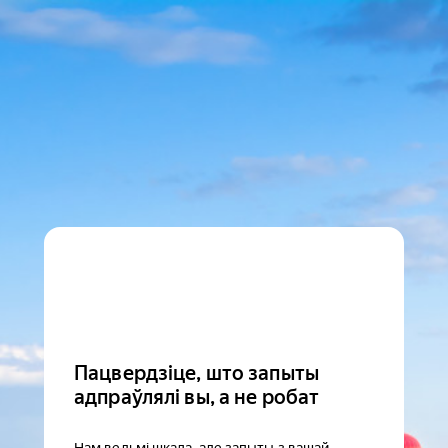
Пацвердзіце, што запыты
адпраўлялі вы, а не робат