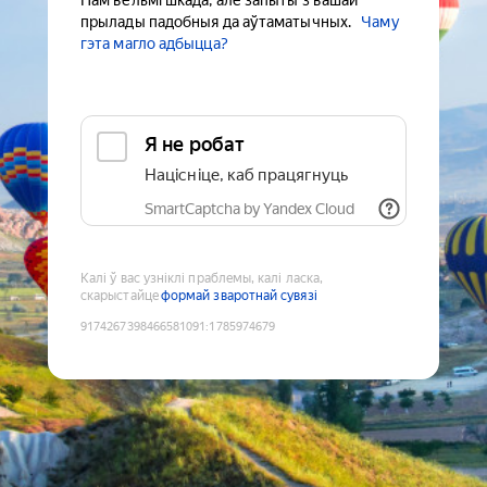
Нам вельмі шкада, але запыты з вашай
прылады падобныя да аўтаматычных.
Чаму
гэта магло адбыцца?
Я не робат
Націсніце, каб працягнуць
SmartCaptcha by Yandex Cloud
Калі ў вас узніклі праблемы, калі ласка,
скарыстайце
формай зваротнай сувязі
9174267398466581091
:
1785974679