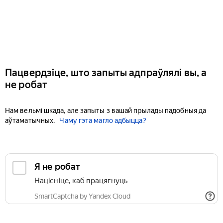
Пацвердзіце, што запыты адпраўлялі вы, а
не робат
Нам вельмі шкада, але запыты з вашай прылады падобныя да
аўтаматычных.
Чаму гэта магло адбыцца?
Я не робат
Націсніце, каб працягнуць
SmartCaptcha by Yandex Cloud