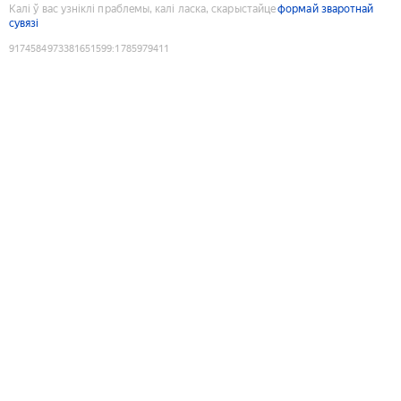
Калі ў вас узніклі праблемы, калі ласка, скарыстайце
формай зваротнай
сувязі
9174584973381651599
:
1785979411