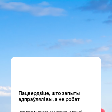
Пацвердзіце, што запыты
адпраўлялі вы, а не робат