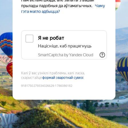
Нам вельмі шкада, але запыты з вашай
прылады падобныя да аўтаматычных.
Чаму
гэта магло адбыцца?
Я не робат
Націсніце, каб працягнуць
SmartCaptcha by Yandex Cloud
Калі ў вас узніклі праблемы, калі ласка,
скарыстайце
формай зваротнай сувязі
9181750279334026629
:
1786086182