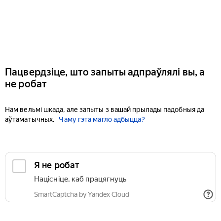
Пацвердзіце, што запыты адпраўлялі вы, а
не робат
Нам вельмі шкада, але запыты з вашай прылады падобныя да
аўтаматычных.
Чаму гэта магло адбыцца?
Я не робат
Націсніце, каб працягнуць
SmartCaptcha by Yandex Cloud