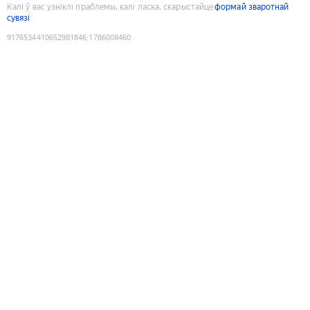
Калі ў вас узніклі праблемы, калі ласка, скарыстайце
формай зваротнай
сувязі
9176534410652981846
:
1786008460