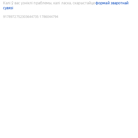
Калі ў вас узніклі праблемы, калі ласка, скарыстайце
формай зваротнай
сувязі
9178972752303644735
:
1786044794