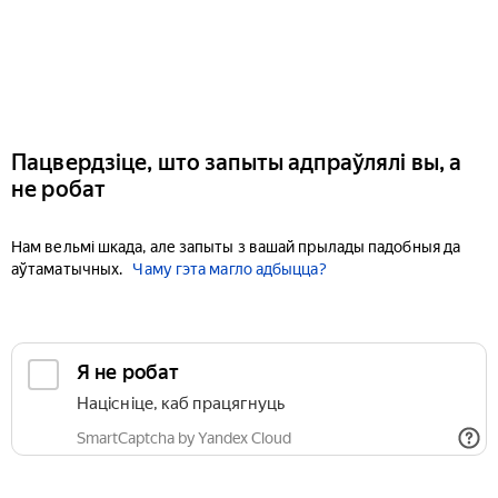
Пацвердзіце, што запыты адпраўлялі вы, а
не робат
Нам вельмі шкада, але запыты з вашай прылады падобныя да
аўтаматычных.
Чаму гэта магло адбыцца?
Я не робат
Націсніце, каб працягнуць
SmartCaptcha by Yandex Cloud